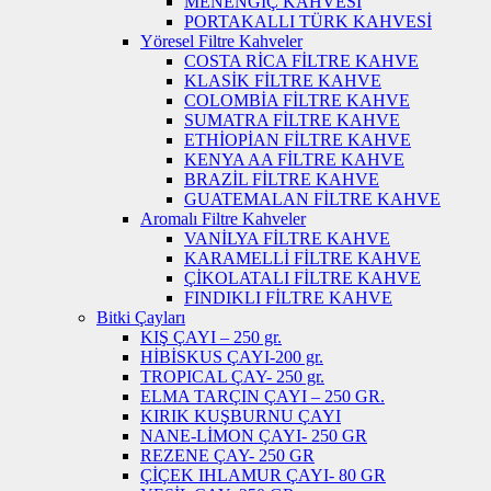
MENENGİÇ KAHVESİ
PORTAKALLI TÜRK KAHVESİ
Yöresel Filtre Kahveler
COSTA RİCA FİLTRE KAHVE
KLASİK FİLTRE KAHVE
COLOMBİA FİLTRE KAHVE
SUMATRA FİLTRE KAHVE
ETHİOPİAN FİLTRE KAHVE
KENYA AA FİLTRE KAHVE
BRAZİL FİLTRE KAHVE
GUATEMALAN FİLTRE KAHVE
Aromalı Filtre Kahveler
VANİLYA FİLTRE KAHVE
KARAMELLİ FİLTRE KAHVE
ÇİKOLATALI FİLTRE KAHVE
FINDIKLI FİLTRE KAHVE
Bitki Çayları
KIŞ ÇAYI – 250 gr.
HİBİSKUS ÇAYI-200 gr.
TROPICAL ÇAY- 250 gr.
ELMA TARÇIN ÇAYI – 250 GR.
KIRIK KUŞBURNU ÇAYI
NANE-LİMON ÇAYI- 250 GR
REZENE ÇAY- 250 GR
ÇİÇEK IHLAMUR ÇAYI- 80 GR