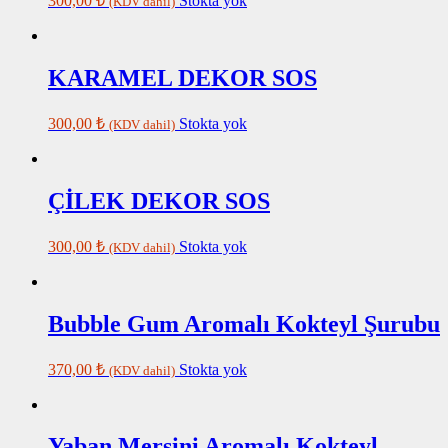
300,00
₺
Stokta yok
(KDV dahil)
KARAMEL DEKOR SOS
300,00
₺
Stokta yok
(KDV dahil)
ÇİLEK DEKOR SOS
300,00
₺
Stokta yok
(KDV dahil)
Bubble Gum Aromalı Kokteyl Şurubu
370,00
₺
Stokta yok
(KDV dahil)
Yaban Mersini Aromalı Kokteyl