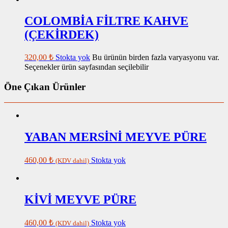
COLOMBİA FİLTRE KAHVE
(ÇEKİRDEK)
320,00
₺
Stokta yok
Bu ürünün birden fazla varyasyonu var.
Seçenekler ürün sayfasından seçilebilir
Öne Çıkan Ürünler
YABAN MERSİNİ MEYVE PÜRE
460,00
₺
Stokta yok
(KDV dahil)
KİVİ MEYVE PÜRE
460,00
₺
Stokta yok
(KDV dahil)