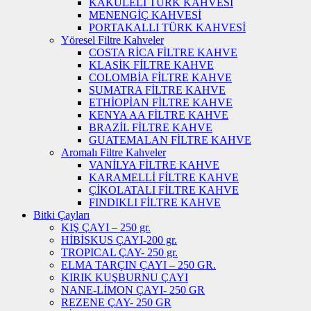
KAKULELİ TÜRK KAHVESİ
MENENGİÇ KAHVESİ
PORTAKALLI TÜRK KAHVESİ
Yöresel Filtre Kahveler
COSTA RİCA FİLTRE KAHVE
KLASİK FİLTRE KAHVE
COLOMBİA FİLTRE KAHVE
SUMATRA FİLTRE KAHVE
ETHİOPİAN FİLTRE KAHVE
KENYA AA FİLTRE KAHVE
BRAZİL FİLTRE KAHVE
GUATEMALAN FİLTRE KAHVE
Aromalı Filtre Kahveler
VANİLYA FİLTRE KAHVE
KARAMELLİ FİLTRE KAHVE
ÇİKOLATALI FİLTRE KAHVE
FINDIKLI FİLTRE KAHVE
Bitki Çayları
KIŞ ÇAYI – 250 gr.
HİBİSKUS ÇAYI-200 gr.
TROPICAL ÇAY- 250 gr.
ELMA TARÇIN ÇAYI – 250 GR.
KIRIK KUŞBURNU ÇAYI
NANE-LİMON ÇAYI- 250 GR
REZENE ÇAY- 250 GR