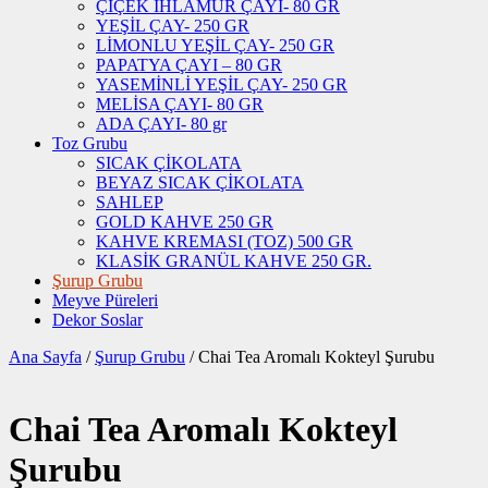
ÇİÇEK IHLAMUR ÇAYI- 80 GR
YEŞİL ÇAY- 250 GR
LİMONLU YEŞİL ÇAY- 250 GR
PAPATYA ÇAYI – 80 GR
YASEMİNLİ YEŞİL ÇAY- 250 GR
MELİSA ÇAYI- 80 GR
ADA ÇAYI- 80 gr
Toz Grubu
SICAK ÇİKOLATA
BEYAZ SICAK ÇİKOLATA
SAHLEP
GOLD KAHVE 250 GR
KAHVE KREMASI (TOZ) 500 GR
KLASİK GRANÜL KAHVE 250 GR.
Şurup Grubu
Meyve Püreleri
Dekor Soslar
Ana Sayfa
/
Şurup Grubu
/ Chai Tea Aromalı Kokteyl Şurubu
Chai Tea Aromalı Kokteyl
Şurubu