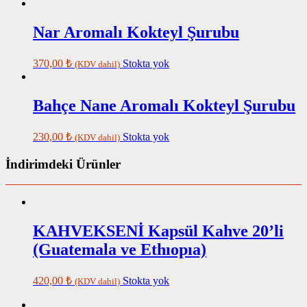
Nar Aromalı Kokteyl Şurubu
370,00
₺
Stokta yok
(KDV dahil)
Bahçe Nane Aromalı Kokteyl Şurubu
230,00
₺
Stokta yok
(KDV dahil)
İndirimdeki Ürünler
KAHVEKSENİ Kapsül Kahve 20’li
(Guatemala ve Ethıopıa)
420,00
₺
Stokta yok
(KDV dahil)