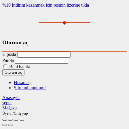
%10 İndirim kazanmak için resmin üzerine tıkla
Oturum aç
E-posta
Parola
Beni hatırla
Oturum aç
Hesap aç
Şifre mi unuttum!
Anasayfa
sepet
Mağaza
Üye ol/Giriş yap