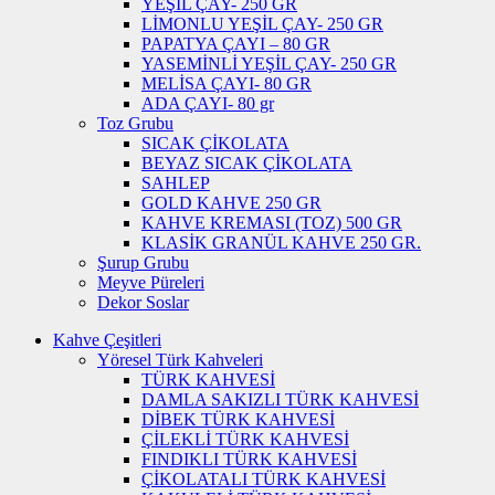
YEŞİL ÇAY- 250 GR
LİMONLU YEŞİL ÇAY- 250 GR
PAPATYA ÇAYI – 80 GR
YASEMİNLİ YEŞİL ÇAY- 250 GR
MELİSA ÇAYI- 80 GR
ADA ÇAYI- 80 gr
Toz Grubu
SICAK ÇİKOLATA
BEYAZ SICAK ÇİKOLATA
SAHLEP
GOLD KAHVE 250 GR
KAHVE KREMASI (TOZ) 500 GR
KLASİK GRANÜL KAHVE 250 GR.
Şurup Grubu
Meyve Püreleri
Dekor Soslar
Kahve Çeşitleri
Yöresel Türk Kahveleri
TÜRK KAHVESİ
DAMLA SAKIZLI TÜRK KAHVESİ
DİBEK TÜRK KAHVESİ
ÇİLEKLİ TÜRK KAHVESİ
FINDIKLI TÜRK KAHVESİ
ÇİKOLATALI TÜRK KAHVESİ