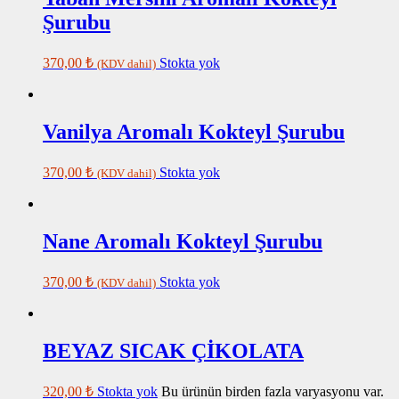
Şurubu
370,00
₺
Stokta yok
(KDV dahil)
Vanilya Aromalı Kokteyl Şurubu
370,00
₺
Stokta yok
(KDV dahil)
Nane Aromalı Kokteyl Şurubu
370,00
₺
Stokta yok
(KDV dahil)
BEYAZ SICAK ÇİKOLATA
320,00
₺
Stokta yok
Bu ürünün birden fazla varyasyonu var.