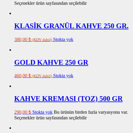
Seçenekler ürün sayfasından seçilebilir
KLASİK GRANÜL KAHVE 250 GR.
380,00
₺
Stokta yok
(KDV dahil)
GOLD KAHVE 250 GR
460,00
₺
Stokta yok
(KDV dahil)
KAHVE KREMASI (TOZ) 500 GR
290,00
₺
Stokta yok
Bu ürünün birden fazla varyasyonu var.
Seçenekler ürün sayfasından seçilebilir